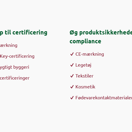
p til certificering
Øg produktsikkerhede
compliance
mærkning
CE-mærkning
Key-certificering
Legetøj
gtigt byggeri
Tekstiler
certificeringer
Kosmetik
Fødevarekontaktmateriale