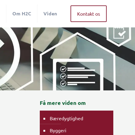
Om H2C
Viden
Kontakt os
Få mere viden om
Bæredygtighed
Byggeri