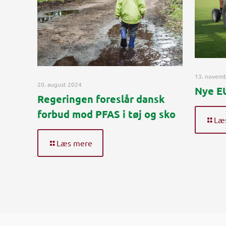
13. novem
20. august 2024
Nye EU
Regeringen foreslår dansk
forbud mod PFAS i tøj og sko
Læ
Læs mere