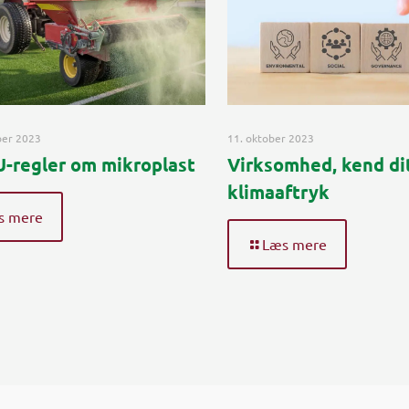
ber 2023
11. oktober 2023
-regler om mikroplast
Virksomhed, kend di
klimaaftryk
s mere
Læs mere