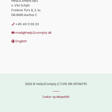
Help2Comply ApS
v. Vivi Schytt
Fredens Torv 8, 2. tv.
DK-8000 Aarhus C
+45 40 11 09 20
mail@help2comply.dk
English
2026 © Help2Comply // CVR: DK-39766795
Cookie- og datapolitik