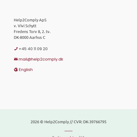
Help2Comply ApS
v. Vivi Schytt
Fredens Torv 8, 2. tv.
DK-8000 Aarhus C
+45 40 11 09 20
mail@help2comply.dk
English
2026 © Help2Comply // CVR: DK-39766795