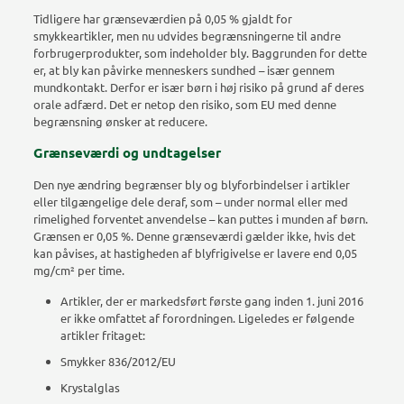
Tidligere har grænseværdien på 0,05 % gjaldt for
smykkeartikler, men nu udvides begrænsningerne til andre
forbrugerprodukter, som indeholder bly. Baggrunden for dette
er, at bly kan påvirke menneskers sundhed – især gennem
mundkontakt. Derfor er især børn i høj risiko på grund af deres
orale adfærd. Det er netop den risiko, som EU med denne
begrænsning ønsker at reducere.
Grænseværdi og undtagelser
Den nye ændring begrænser bly og blyforbindelser i artikler
eller tilgængelige dele deraf, som – under normal eller med
rimelighed forventet anvendelse – kan puttes i munden af børn.
Grænsen er 0,05 %. Denne grænseværdi gælder ikke, hvis det
kan påvises, at hastigheden af blyfrigivelse er lavere end 0,05
mg/cm² per time.
Artikler, der er markedsført første gang inden 1. juni 2016
er ikke omfattet af forordningen. Ligeledes er følgende
artikler fritaget:
Smykker 836/2012/EU
Krystalglas