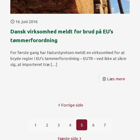
16. juni 2016
Dansk virksomhed meldt for brud på EU’s
tømmerforordning
For første gang har Naturstyrelsen meldt en virksomhed for at
bryde regler i EU’s tømmerforordning – EUTR – ved ikke at sikre
sig, at importeret træ
[…]
Læs mere
Forrige side
1
2
3
4
5
6
7
Næste side