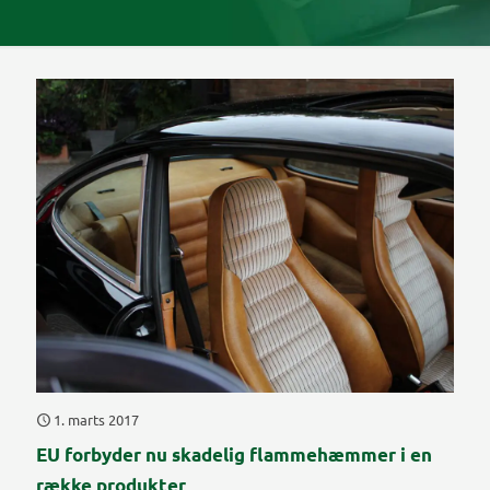
1. marts 2017
EU forbyder nu skadelig flammehæmmer i en
række produkter