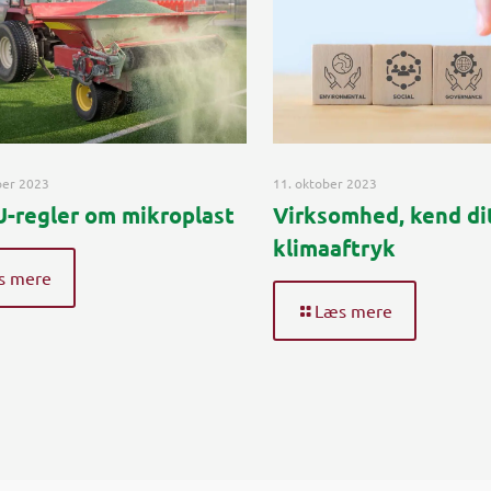
ber 2023
11. oktober 2023
-regler om mikroplast
Virksomhed, kend di
klimaaftryk
s mere
Læs mere