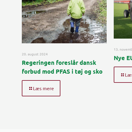
13. novem
20. august 2024
Nye EU
Regeringen foreslår dansk
forbud mod PFAS i tøj og sko
Læ
Læs mere