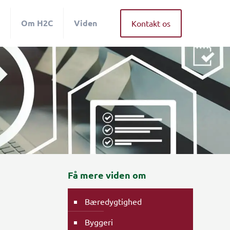
Om H2C
Viden
Kontakt os
Få mere viden om
Bæredygtighed
Byggeri