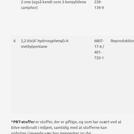
2-one (også kendt som 3-benzylidene
239-
camphor)
139-9
6
2,2-bis(4'-hydroxyphenyl)-4-
6807-
Reproduktion
methylpentane
17-6 /
401-
720-1
*PBT-stoffer
er stoffer, der er giftige, og som har svært ved at
blive nedbrudt i miljøet, samtidig med at stofferne kan
ophobes i levende væv hos mennesker og dyr.