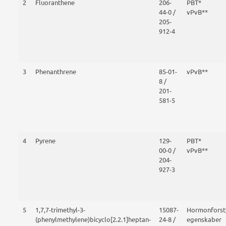
2
Fluoranthene
206-
PBT*
44-0 /
vPvB**
205-
912-4
3
Phenanthrene
85-01-
vPvB**
8 /
201-
581-5
4
Pyrene
129-
PBT*
00-0 /
vPvB**
204-
927-3
5
1,7,7-trimethyl-3-
15087-
Hormonforst
(phenylmethylene)bicyclo[2.2.1]heptan-
24-8 /
egenskaber