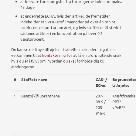
at besvare forespørgsler fra forbrugerne inden for maks.
45 dage
at underrette ECHA, hvis den artikel, de fremstiller,
indeholder et SVHC-stof i mængder på over én ton pr.
producent/importør om året, og hvis stoffet er til stede i
sådanne artikler i en koncentration på over 0,1
vægtprocent.
Du kan se de 6 nye tilføjelser i tabellen herunder – og du er
velkommen til at
kontakte mig
for at få en uforpligtende snak,
hvis du er i tvivl om, hvordan du skal forholde dig til
ændringerne.
#
Stoffets navn
CAS- /
Begrundelse
EC-nr.
tilføjelse
1
Benzo[k]fluoranthene
207-
Kræftfremka
08-9 /
PBT*
205-
vPvB**
916-6